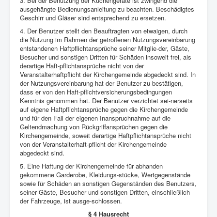
3. Bei der Benutzung der Küchengeräte ist zwingend die
ausgehängte Bedienungsanleitung zu beachten. Beschädigtes
Geschirr und Gläser sind entsprechend zu ersetzen.
4. Der Benutzer stellt den Beauftragten von etwaigen, durch
die Nutzung im Rahmen der getroffenen Nutzungsvereinbarung
entstandenen Haftpflichtansprüche seiner Mitglie-der, Gäste,
Besucher und sonstigen Dritten für Schäden insoweit frei, als
derartige Haft-pflichtansprüche nicht von der
Veranstalterhaftpflicht der Kirchengemeinde abgedeckt sind. In
der Nutzungsvereinbarung hat der Benutzer zu bestätigen,
dass er von den Haft-pflichtversicherungsbedingungen
Kenntnis genommen hat. Der Benutzer verzichtet sei-nerseits
auf eigene Haftpflichtansprüche gegen die Kirchengemeinde
und für den Fall der eigenen Inanspruchnahme auf die
Geltendmachung von Rückgriffansprüchen gegen die
Kirchengemeinde, soweit derartige Haftpflichtansprüche nicht
von der Veranstalterhaft-pflicht der Kirchengemeinde
abgedeckt sind.
5. Eine Haftung der Kirchengemeinde für abhanden
gekommene Garderobe, Kleidungs-stücke, Wertgegenstände
sowie für Schäden an sonstigen Gegenständen des Benutzers,
seiner Gäste, Besucher und sonstigen Dritten, einschließlich
der Fahrzeuge, ist ausge-schlossen.
§ 4 Hausrecht